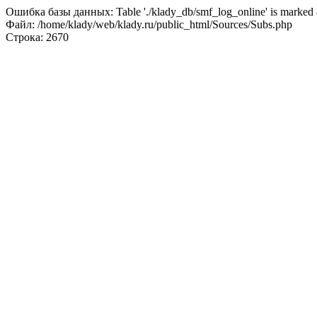
Ошибка базы данных: Table './klady_db/smf_log_online' is marked a
Файл: /home/klady/web/klady.ru/public_html/Sources/Subs.php
Строка: 2670