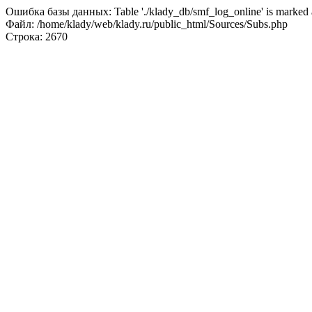
Ошибка базы данных: Table './klady_db/smf_log_online' is marked a
Файл: /home/klady/web/klady.ru/public_html/Sources/Subs.php
Строка: 2670