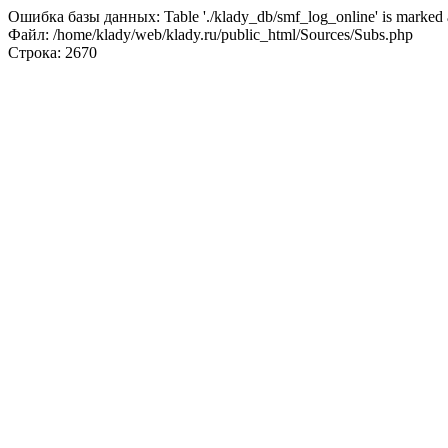
Ошибка базы данных: Table './klady_db/smf_log_online' is marked a
Файл: /home/klady/web/klady.ru/public_html/Sources/Subs.php
Строка: 2670