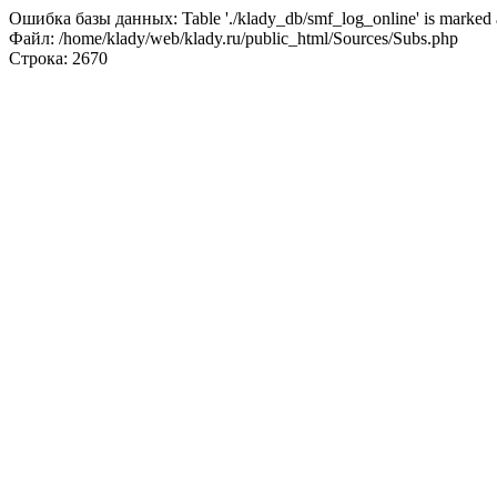
Ошибка базы данных: Table './klady_db/smf_log_online' is marked a
Файл: /home/klady/web/klady.ru/public_html/Sources/Subs.php
Строка: 2670