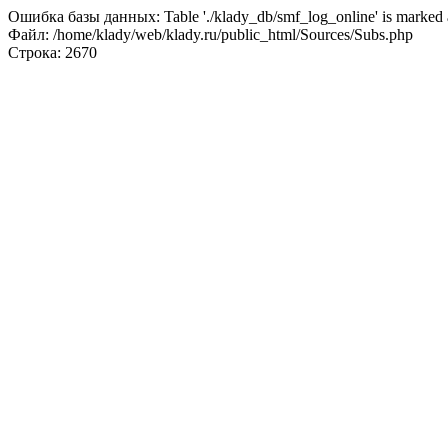
Ошибка базы данных: Table './klady_db/smf_log_online' is marked a
Файл: /home/klady/web/klady.ru/public_html/Sources/Subs.php
Строка: 2670