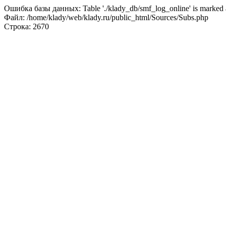
Ошибка базы данных: Table './klady_db/smf_log_online' is marked a
Файл: /home/klady/web/klady.ru/public_html/Sources/Subs.php
Строка: 2670