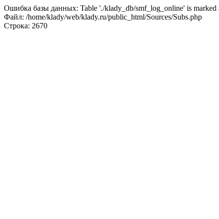
Ошибка базы данных: Table './klady_db/smf_log_online' is marked a
Файл: /home/klady/web/klady.ru/public_html/Sources/Subs.php
Строка: 2670