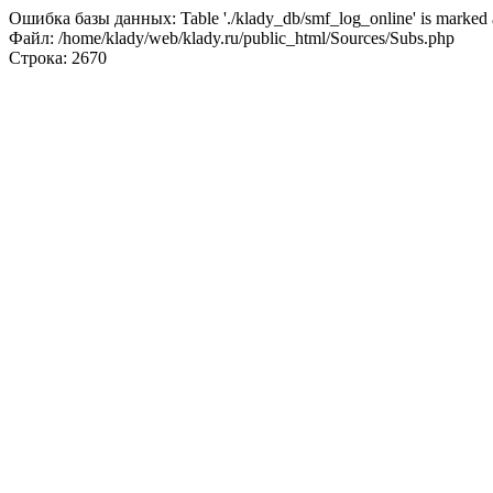
Ошибка базы данных: Table './klady_db/smf_log_online' is marked a
Файл: /home/klady/web/klady.ru/public_html/Sources/Subs.php
Строка: 2670