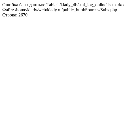
Ошибка базы данных: Table './klady_db/smf_log_online' is marked a
Файл: /home/klady/web/klady.ru/public_html/Sources/Subs.php
Строка: 2670