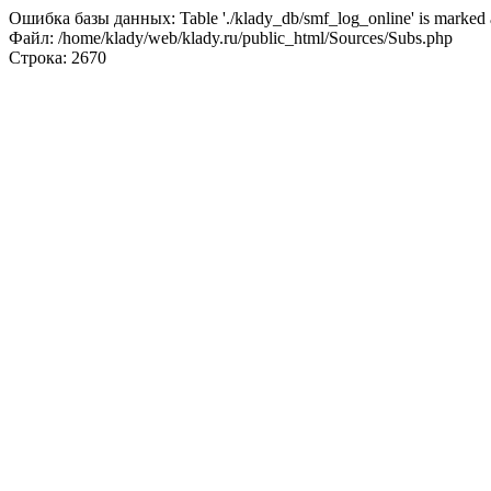
Ошибка базы данных: Table './klady_db/smf_log_online' is marked a
Файл: /home/klady/web/klady.ru/public_html/Sources/Subs.php
Строка: 2670