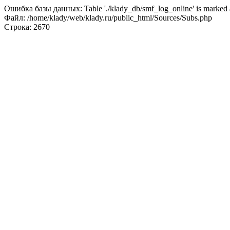
Ошибка базы данных: Table './klady_db/smf_log_online' is marked a
Файл: /home/klady/web/klady.ru/public_html/Sources/Subs.php
Строка: 2670