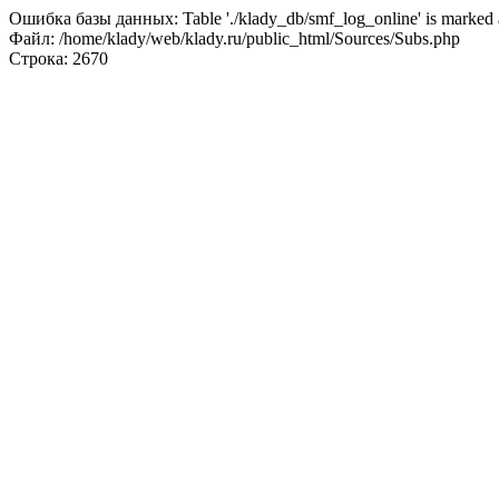
Ошибка базы данных: Table './klady_db/smf_log_online' is marked a
Файл: /home/klady/web/klady.ru/public_html/Sources/Subs.php
Строка: 2670