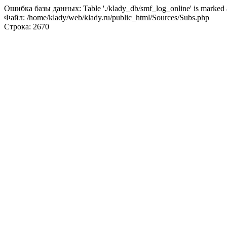
Ошибка базы данных: Table './klady_db/smf_log_online' is marked a
Файл: /home/klady/web/klady.ru/public_html/Sources/Subs.php
Строка: 2670