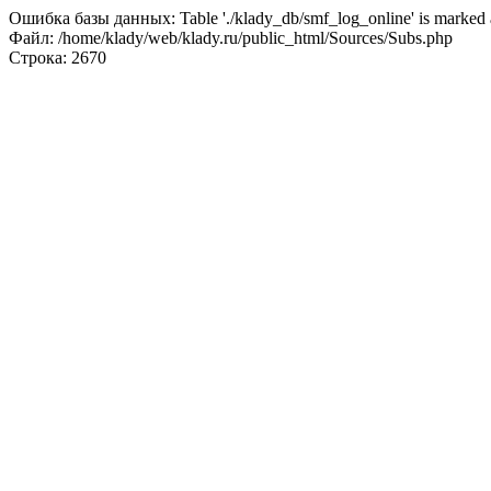
Ошибка базы данных: Table './klady_db/smf_log_online' is marked a
Файл: /home/klady/web/klady.ru/public_html/Sources/Subs.php
Строка: 2670