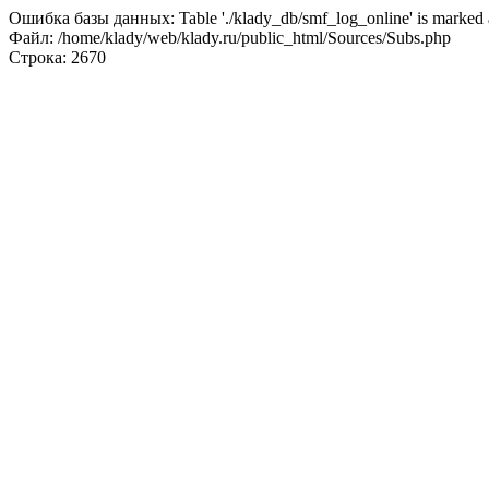
Ошибка базы данных: Table './klady_db/smf_log_online' is marked a
Файл: /home/klady/web/klady.ru/public_html/Sources/Subs.php
Строка: 2670