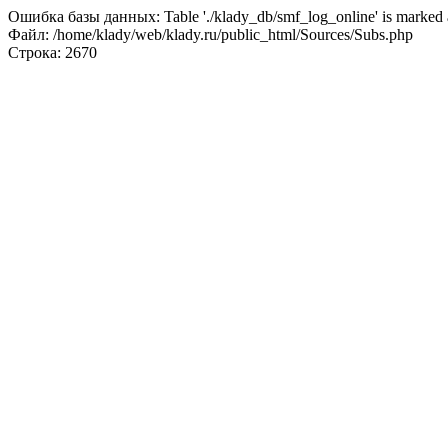
Ошибка базы данных: Table './klady_db/smf_log_online' is marked a
Файл: /home/klady/web/klady.ru/public_html/Sources/Subs.php
Строка: 2670