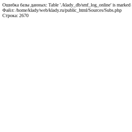
Ошибка базы данных: Table './klady_db/smf_log_online' is marked a
Файл: /home/klady/web/klady.ru/public_html/Sources/Subs.php
Строка: 2670