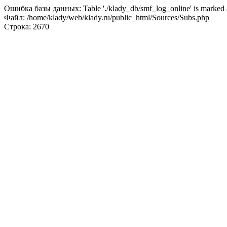
Ошибка базы данных: Table './klady_db/smf_log_online' is marked a
Файл: /home/klady/web/klady.ru/public_html/Sources/Subs.php
Строка: 2670