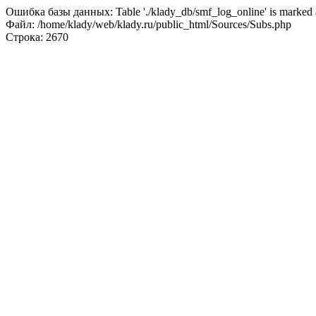
Ошибка базы данных: Table './klady_db/smf_log_online' is marked a
Файл: /home/klady/web/klady.ru/public_html/Sources/Subs.php
Строка: 2670