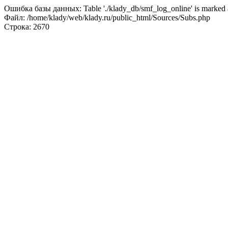
Ошибка базы данных: Table './klady_db/smf_log_online' is marked a
Файл: /home/klady/web/klady.ru/public_html/Sources/Subs.php
Строка: 2670