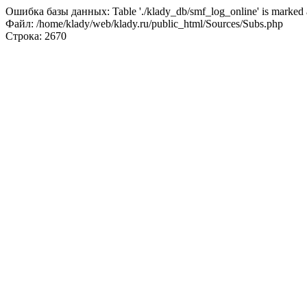
Ошибка базы данных: Table './klady_db/smf_log_online' is marked a
Файл: /home/klady/web/klady.ru/public_html/Sources/Subs.php
Строка: 2670