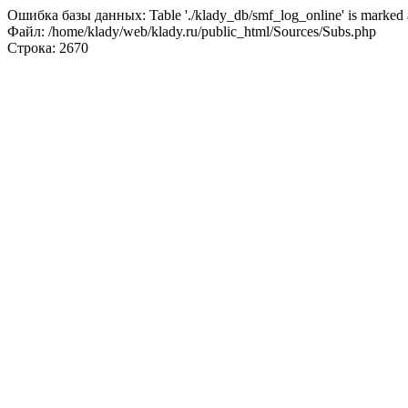
Ошибка базы данных: Table './klady_db/smf_log_online' is marked a
Файл: /home/klady/web/klady.ru/public_html/Sources/Subs.php
Строка: 2670