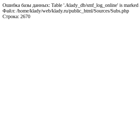
Ошибка базы данных: Table './klady_db/smf_log_online' is marked a
Файл: /home/klady/web/klady.ru/public_html/Sources/Subs.php
Строка: 2670