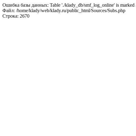
Ошибка базы данных: Table './klady_db/smf_log_online' is marked a
Файл: /home/klady/web/klady.ru/public_html/Sources/Subs.php
Строка: 2670