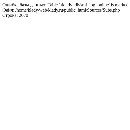
Ошибка базы данных: Table './klady_db/smf_log_online' is marked a
Файл: /home/klady/web/klady.ru/public_html/Sources/Subs.php
Строка: 2670